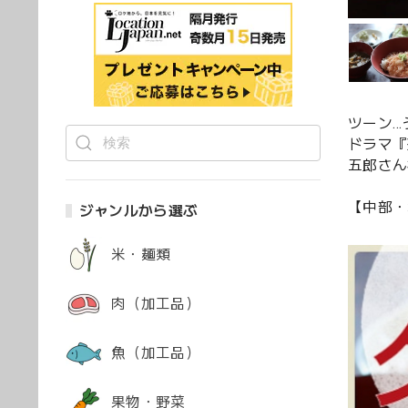
ツーン…
ドラマ『
五郎さん
【中部・
ジャンルから選ぶ
米・麺類
肉（加工品）
魚（加工品）
果物・野菜