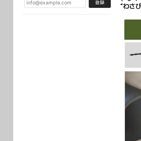
登録
“わさ