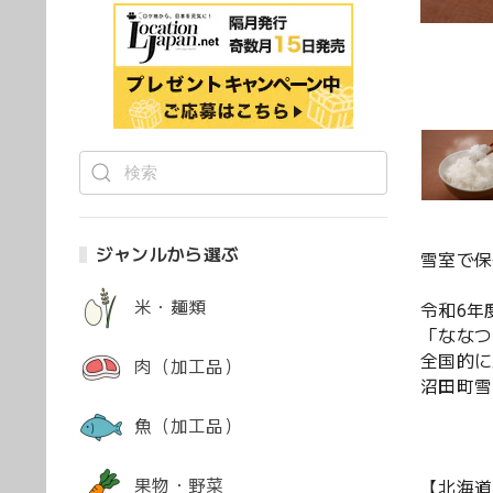
ジャンルから選ぶ
雪室で保
米・麺類
令和6年
「ななつ
全国的に
肉（加工品）
沼田町雪
魚（加工品）
果物・野菜
【北海道