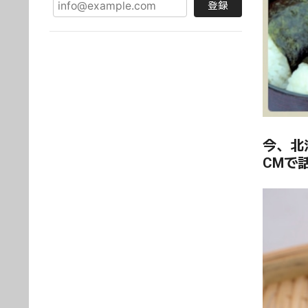
登録
今、北
CMで