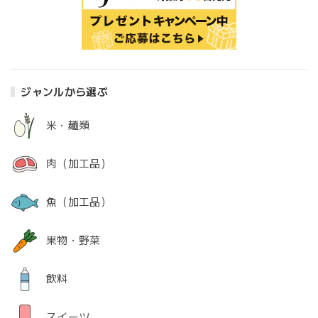
ジャンルから選ぶ
米・麺類
肉（加工品）
魚（加工品）
果物・野菜
飲料
スイーツ