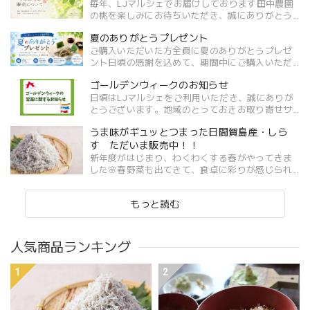
毎年、LJマルシェでお届けしております田中農園
の桃を楽しみにお待ちいただき、誠にありがとう
ございます。今年も多くのお問い合わせをいただ
夏のありがとうプレゼント
いておりますが、誠に残念ながら、生産者さまの
生産・発送体制の都合...
ご購入いただいた方全員に夏のありがとうプレゼ
ント日頃の感謝を込めて、期間中にご購入いただ
いたお客様全員へ、新潟県十日町の越後サラダう
ゴールデンウィークのお知らせ
どん（1束）をプレゼントいたします。この機会に
ぜひ、LJマルシェがイ...
日頃はLJマルシェをご利用いただき、誠にありが
とうございます。地域のとっておきお取り寄せサ
イト「LJマルシェ」のゴールデンウィーク休業期
うま味がギュッとつまった日間賀島産・しら
間につきまして下記の通りご案内いたします。お
客様にはご不便をおか...
す ただいま販売中！！
新年度がはじまり、わくわくする春がやってきま
した🌸春野菜も出てきて、食卓に彩りが感じられ
るようになってきたと思います♪そんなあなたに、
鮮度抜群の春どれ「しらす」はいかがでしょう
もっと読む
か。ＬＪマルシェでは、...
人気商品ランキング
1
2