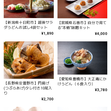
【新潟県十日町市】越後サラ
【宮城県石巻市】自分で育て
ダうどんお試し4袋セット
る“本格”味噌キット
¥1,890
¥4,000
【愛知県豊橋市】大正庵にか
【長野県安曇野市】円揚げ
けうどん（６食入り）
(つぶらあげ)タレ付き10尾入
¥3,780
り
¥2,700