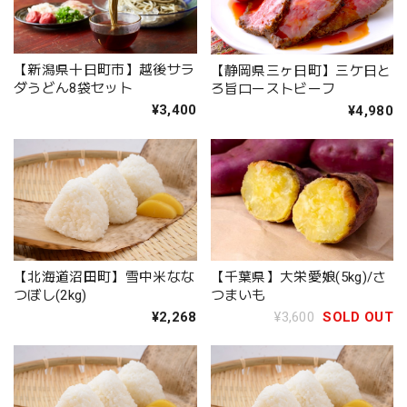
【新潟県十日町市】越後サラ
【静岡県三ヶ日町】三ケ日と
ダうどん8袋セット
ろ旨ローストビーフ
¥3,400
¥4,980
【北海道沼田町】雪中米なな
【千葉県】大栄愛娘(5kg)/さ
つぼし(2kg)
つまいも
¥2,268
¥3,600
SOLD OUT