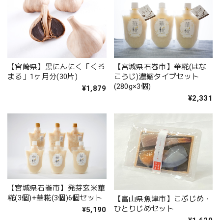
【宮崎県】黒にんにく「くろ
【宮城県石巻市】華糀(はな
まる」1ヶ月分(30片)
こうじ)濃縮タイプセット
(280g×3個)
¥1,879
¥2,331
【宮城県石巻市】発芽玄米華
糀(3個)+華糀(3個)6個セット
【富山県魚津市】こぶじめ・
ひとりじめセット
¥5,190