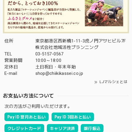
住所
東京都港区西新橋1-11-3虎ノ門アサヒビル7F
株式会社地域活性プランニング
TEL
03-5157-0567
営業時間
10:00～18:00
定休日
土日祝日・年末年始
E-mail
shop@chiikikassei.co.jp
LJマルシェとは
お支払い方法について
次の方法がご利用いただけます。
Pay ID 翌月あと払い
Pay ID 3回あと払い
クレジットカード
キャリア決済
銀行振込