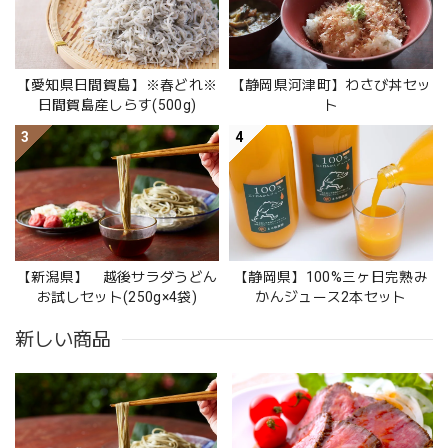
【愛知県日間賀島】※春どれ※
【静岡県河津町】わさび丼セッ
日間賀島産しらす(500g)
ト
3
4
【新潟県】 越後サラダうどん
【静岡県】100%三ヶ日完熟み
お試しセット(250g×4袋)
かんジュース2本セット
新しい商品