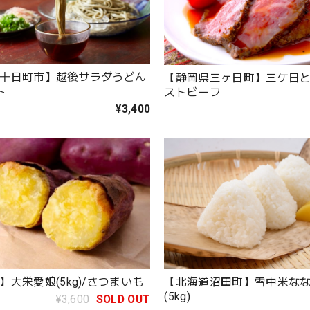
十日町市】越後サラダうどん
【静岡県三ヶ日町】三ケ日
ト
ストビーフ
¥3,400
【北海道沼田町】雪中米な
】大栄愛娘(5kg)/さつまいも
(5kg)
¥3,600
SOLD OUT