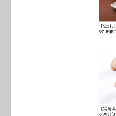
【宮城県
格”味噌
【宮崎県
ヶ月分(3