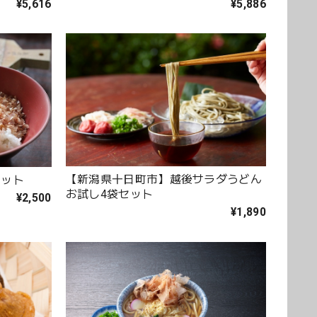
¥5,616
¥5,886
【新潟県十日町市】越後サラダうどん
セット
お試し4袋セット
¥2,500
¥1,890