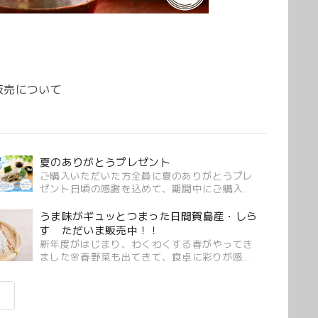
販売について
夏のありがとうプレゼント
ご購入いただいた方全員に夏のありがとうプレ
ゼント日頃の感謝を込めて、期間中にご購入い
ただいたお客様全員へ、新潟県十日町の越後サ
ラダうどん（1束）をプレゼントいたします。こ
うま味がギュッとつまった日間賀島産・しら
の機会にぜひ、LJマルシェがイ...
す ただいま販売中！！
新年度がはじまり、わくわくする春がやってき
ました🌸春野菜も出てきて、食卓に彩りが感じ
られるようになってきたと思います♪そんなあな
たに、鮮度抜群の春どれ「しらす」はいかがで
しょうか。ＬＪマルシェでは、...