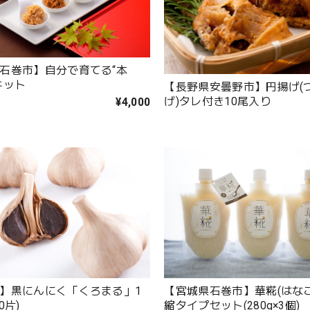
石巻市】自分で育てる“本
キット
【長野県安曇野市】円揚げ(
げ)タレ付き10尾入り
¥4,000
】黒にんにく「くろまる」1
【宮城県石巻市】華糀(はな
0片)
縮タイプセット(280g×3個)