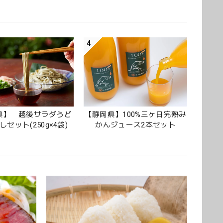
4
県】 越後サラダうど
【静岡県】100%三ヶ日完熟み
セット(250g×4袋)
かんジュース2本セット