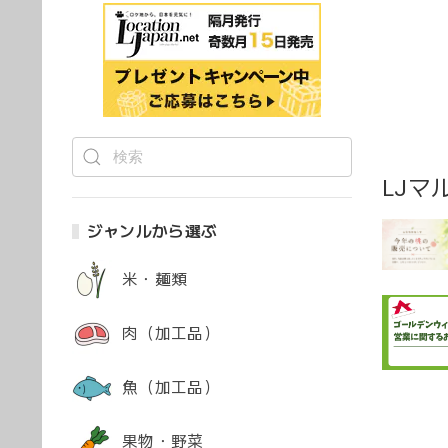
LJマ
ジャンルから選ぶ
米・麺類
肉（加工品）
魚（加工品）
果物・野菜