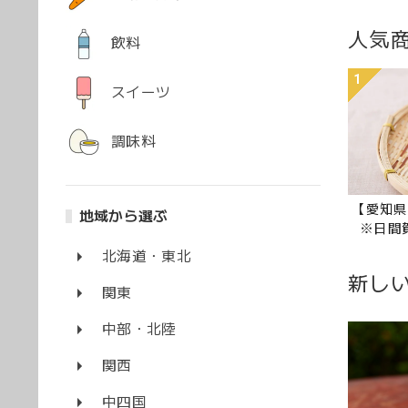
人気
飲料
1
スイーツ
調味料
【愛知県
地域から選ぶ
※日間賀
北海道・東北
新し
関東
中部・北陸
関西
中四国