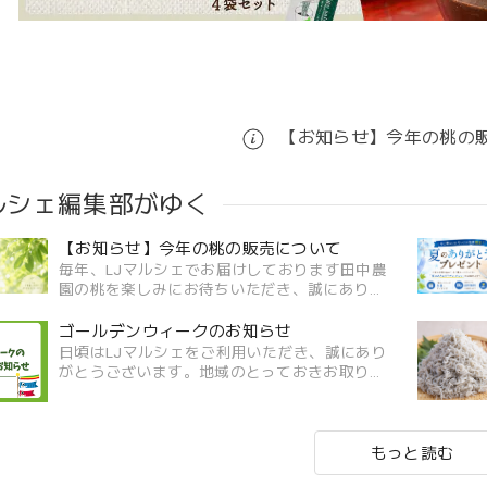
【お知らせ】今年の桃の
ルシェ編集部がゆく
【お知らせ】今年の桃の販売について
毎年、LJマルシェでお届けしております田中農
園の桃を楽しみにお待ちいただき、誠にありが
とうございます。今年も多くのお問い合わせを
いただいておりますが、誠に残念ながら、生産
ゴールデンウィークのお知らせ
者さまの生産・発送体制の都合...
日頃はLJマルシェをご利用いただき、誠にあり
がとうございます。地域のとっておきお取り寄
せサイト「LJマルシェ」のゴールデンウィーク
休業期間につきまして下記の通りご案内いたし
ます。お客様にはご不便をおか...
もっと読む