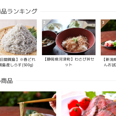
商品ランキング
2
3
【静岡県河津町】わさび丼セ
日間賀島】※春どれ
【新潟
ット
島産しらす(500g)
んお試し
い商品