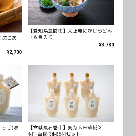
【愛知県豊橋市】大正庵にかけうどん
（６食入り）
つぶらあ
¥3,780
¥2,700
こうじ)濃
【宮城県石巻市】発芽玄米華糀(3
個)+華糀(3個)6個セット